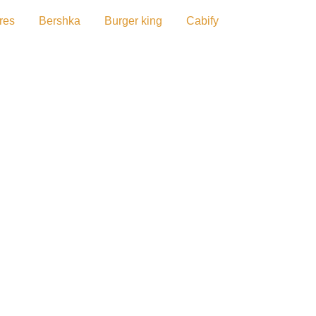
res
Bershka
Burger king
Cabify